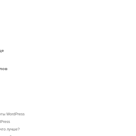
це
елов
оты WordPress
dPress
 что лучше?