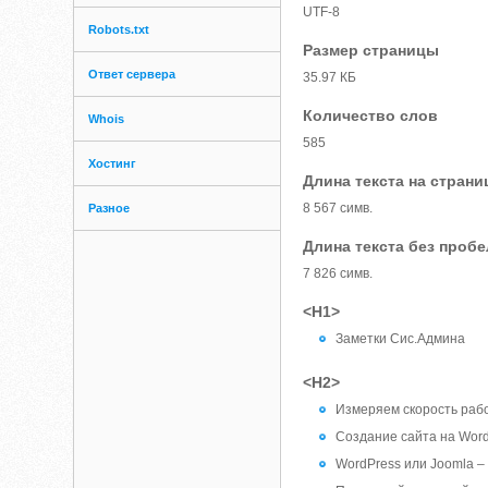
UTF-8
Robots.txt
Размер страницы
Ответ сервера
35.97 КБ
Количество слов
Whois
585
Хостинг
Длина текста на страни
8 567 симв.
Разное
Длина текста без проб
7 826 симв.
<H1>
Заметки Сис.Админа
<H2>
Измеряем скорость раб
Создание сайта на Wor
WordPress или Joomla –