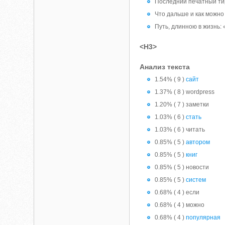
Последний печатный ти
Что дальше и как можно
Путь, длинною в жизнь: 
<H3>
Анализ текста
1.54% ( 9 )
сайт
1.37% ( 8 ) wordpress
1.20% ( 7 ) заметки
1.03% ( 6 )
стать
1.03% ( 6 ) читать
0.85% ( 5 )
автором
0.85% ( 5 )
книг
0.85% ( 5 ) новости
0.85% ( 5 )
систем
0.68% ( 4 ) если
0.68% ( 4 ) можно
0.68% ( 4 )
популярная