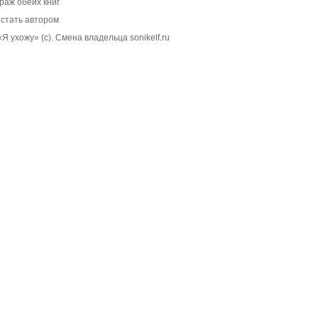
раж обеих книг
 стать автором
«Я ухожу» (c). Смена владельца sonikelf.ru