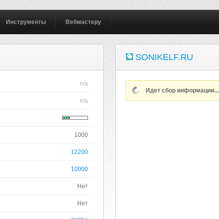
Инструменты
Вебмастеру
SONIKELF.RU
n/a
Идет сбор информации..
n/a
1000
12200
10000
Нет
Нет