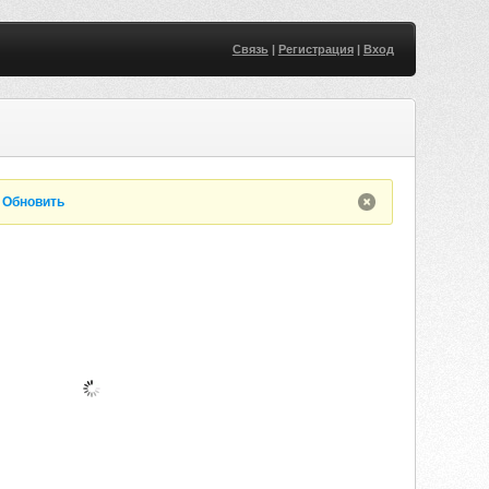
Связь
|
Регистрация
|
Вход
.
Обновить