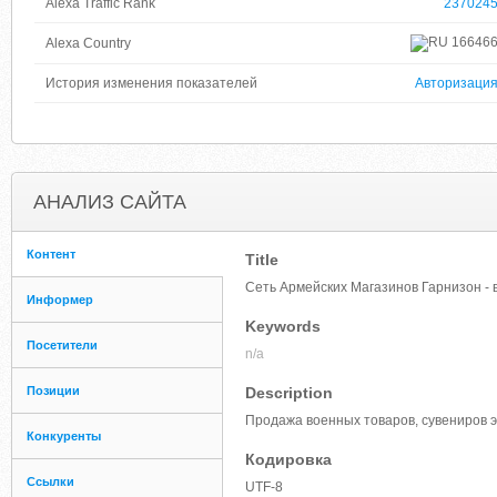
Alexa Traffic Rank
237024
16646
Alexa Country
История изменения показателей
Авторизаци
АНАЛИЗ САЙТА
Контент
Title
Сеть Армейских Магазинов Гарнизон - 
Информер
Keywords
Посетители
n/a
Позиции
Description
Продажа военных товаров, сувениров
Конкуренты
Кодировка
Ссылки
UTF-8