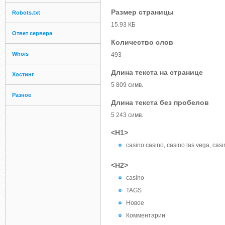
Размер страницы
Robots.txt
15.93 КБ
Ответ сервера
Количество слов
Whois
493
Длина текста на странице
Хостинг
5 809 симв.
Разное
Длина текста без пробелов
5 243 симв.
<H1>
casino casino, casino las vega, cas
<H2>
casino
TAGS
Новое
Комментарии