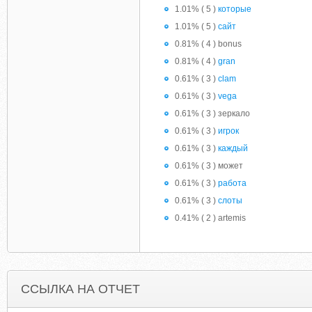
1.01% ( 5 )
которые
1.01% ( 5 )
сайт
0.81% ( 4 ) bonus
0.81% ( 4 )
gran
0.61% ( 3 )
clam
0.61% ( 3 )
vega
0.61% ( 3 ) зеркало
0.61% ( 3 )
игрок
0.61% ( 3 )
каждый
0.61% ( 3 ) может
0.61% ( 3 )
работа
0.61% ( 3 )
слоты
0.41% ( 2 ) artemis
ССЫЛКА НА ОТЧЕТ