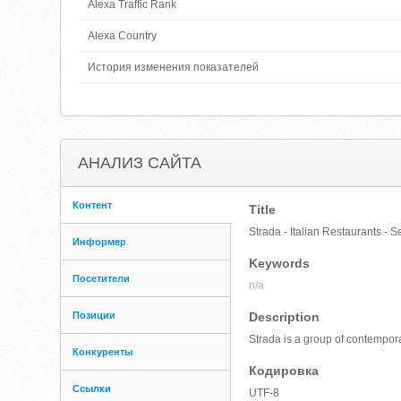
Alexa Traffic Rank
Alexa Country
История изменения показателей
АНАЛИЗ САЙТА
Контент
Title
Strada - Italian Restaurants - 
Информер
Keywords
Посетители
n/a
Позиции
Description
Strada is a group of contempora
Конкуренты
Кодировка
Ссылки
UTF-8