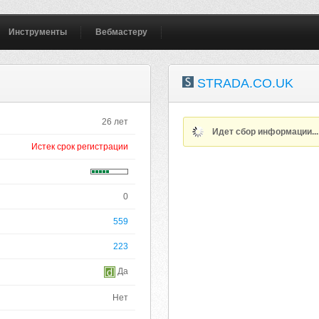
Инструменты
Вебмастеру
STRADA.CO.UK
26 лет
Идет сбор информации..
Истек срок регистрации
0
559
223
Да
Нет