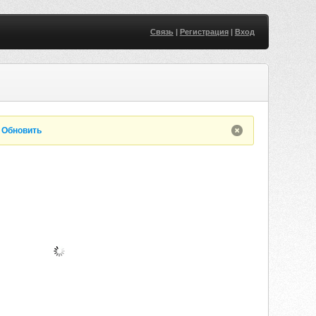
Связь
|
Регистрация
|
Вход
.
Обновить