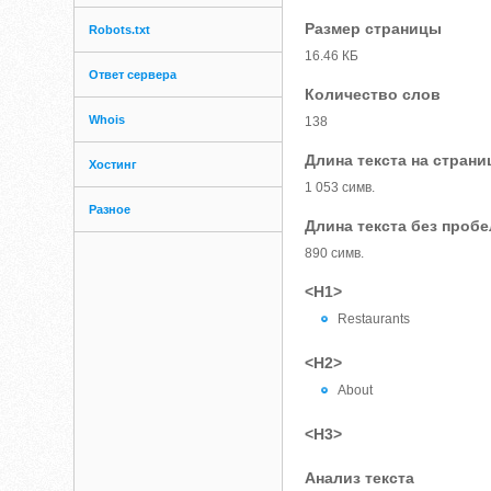
Размер страницы
Robots.txt
16.46 КБ
Ответ сервера
Количество слов
Whois
138
Длина текста на страни
Хостинг
1 053 симв.
Разное
Длина текста без проб
890 симв.
<H1>
Restaurants
<H2>
About
<H3>
Анализ текста