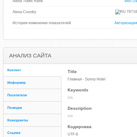
Alexa Traffic Rank
94672
7871
Alexa Country
История изменения показателей
Авторизаци
АНАЛИЗ САЙТА
Контент
Title
Главная - Sunny Hotel
Информер
Keywords
Посетители
n/a
Позиции
Description
n/a
Конкуренты
Кодировка
Ссылки
UTF-8