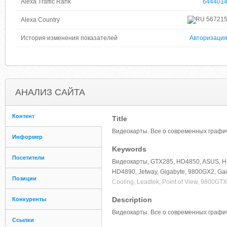
Alexa Traffic Rank
644401
56721
Alexa Country
История изменения показателей
Авторизаци
АНАЛИЗ САЙТА
Контент
Title
Видеокарты. Все о современных графи
Информер
Keywords
Посетители
Видеокарты, GTX285, HD4850, ASUS, HD4
HD4890, Jetway, Gigabyte, 9800GX2, Gain
Позиции
Cooling, Leadtek, Point of View, 9800GTX
Description
Конкуренты
Видеокарты. Все о современных графич
Ссылки