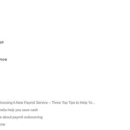
це
елов
oosing A New Payroll Service – Three Top Tips to Help Yo...
ralia help you save cash
re about payroll outsourcing
time