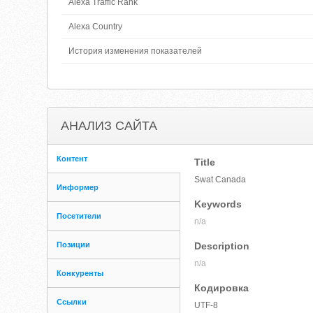
Alexa Traffic Rank
Alexa Country
История изменения показателей
АНАЛИЗ САЙТА
Контент
Title
Swat Canada
Информер
Keywords
Посетители
n/a
Позиции
Description
n/a
Конкуренты
Кодировка
Ссылки
UTF-8