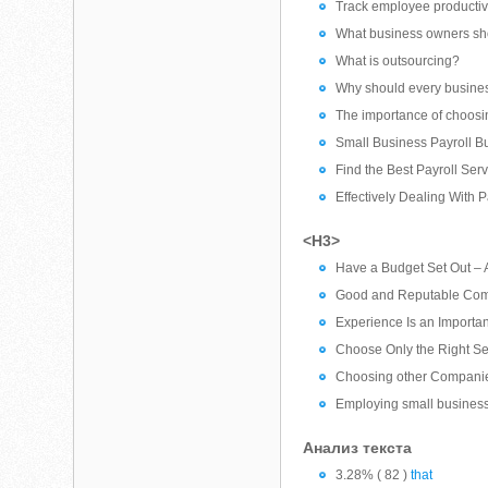
Track employee productiv
What business owners sh
What is outsourcing?
Why should every busines
The importance of choosin
Small Business Payroll B
Find the Best Payroll Ser
Effectively Dealing With 
<H3>
Have a Budget Set Out – 
Good and Reputable Com
Experience Is an Importan
Choose Only the Right Se
Choosing other Companies 
Employing small business 
Анализ текста
3.28% ( 82 )
that