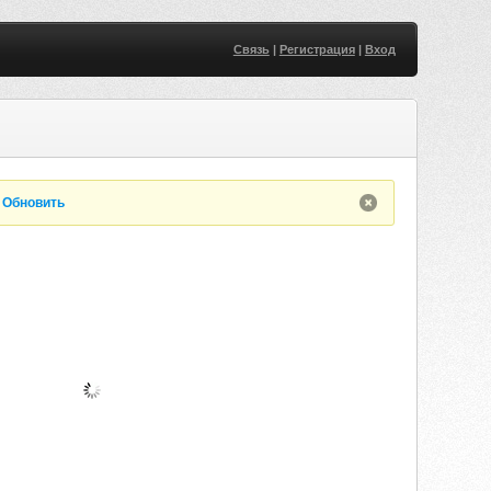
Связь
|
Регистрация
|
Вход
.
Обновить