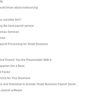
ity
ould know about outsourcing
s consider this?
g the best payroll service
ureau Services
vices
Payroll Processing for Small Business
And Ensure You Are Reasonable With It
panies Are a Must
t Factor
rvice for Your Business
and Individual to provide Small Business Payroll Servic...
payroll software: