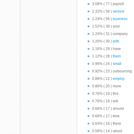
3.08% ( 77 ) payroll
2.32% ( 58 )
service
2.24% ( 56 )
business
1.52% ( 38 ) your
1.24% ( 31 ) company
1.20% ( 30 )
with
1.16% ( 29 ) have
1.12% ( 28 )
them
0.96% ( 24 )
small
0.92% ( 23 ) outsourcing
0.88% ( 22 )
employ
0.80% ( 20 ) more
0.76% ( 19 ) this
0.76% ( 19 ) will
0.68% ( 17 ) should
0.68% ( 17 ) time
0.64% ( 16 ) there
0.56% ( 14 ) about