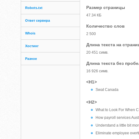
Размер страницы
Robots.txt
47.34 КБ
Ответ сервера
Количество слов
Whois
2 500
Длина текста на страни
Хостинг
20 451 симв.
Разное
Длина текста без проб
16 926 симв.
<H1>
Swat Canada
<H2>
What to Look For When Ch
How payroll services Aust
Understand a little bit mo
Eliminate employee over