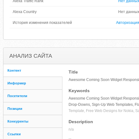
Alexa Traffic Rank
Нет данны
Alexa Country
Нет данны
История изменения показателей
Авторизаци
АНАЛИЗ САЙТА
Контент
Title
Awesome Coming Soon Widget Responsive
Информер
Keywords
Посетители
Awesome Coming Soon Widget Responsive W
Drop-Downs, Sign-Up Web Templates, Fla
Позиции
Template, Free Web Designs for Nokia, 
Description
Конкуренты
n/a
Ссылки