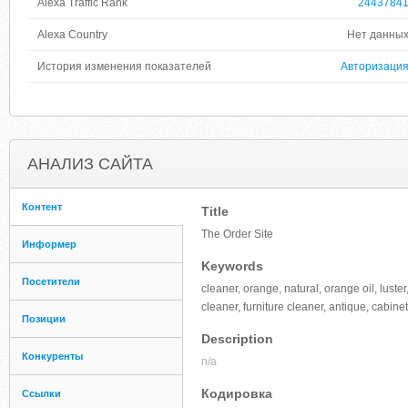
Alexa Traffic Rank
2443784
Alexa Country
Нет данны
История изменения показателей
Авторизаци
АНАЛИЗ САЙТА
Контент
Title
The Order Site
Информер
Keywords
Посетители
cleaner, orange, natural, orange oil, lust
cleaner, furniture cleaner, antique, cabine
Позиции
Description
Конкуренты
n/a
Кодировка
Ссылки