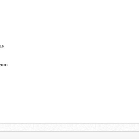
це
елов