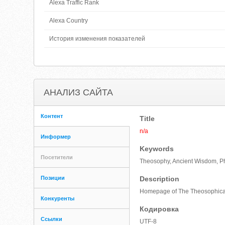
Alexa Traffic Rank
Alexa Country
История изменения показателей
АНАЛИЗ САЙТА
Контент
Title
n/a
Информер
Keywords
Посетители
Theosophy, Ancient Wisdom, P
Позиции
Description
Homepage of The Theosophica
Конкуренты
Кодировка
Ссылки
UTF-8