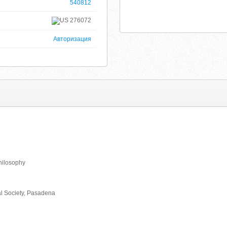
540812
276072
Авторизация
hilosophy
l Society, Pasadena