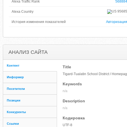
Alexa Traffic Rank
56888
9568
Alexa Country
История изменения показателей
Авторизаци
АНАЛИЗ САЙТА
Контент
Title
Tigard-Tualatin School District / Homepa
Информер
Keywords
Посетители
n/a
Позиции
Description
n/a
Конкуренты
Кодировка
Ссылки
UTF-8