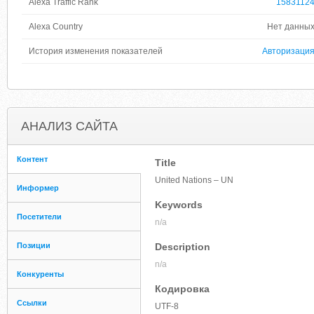
Alexa Traffic Rank
1583112
Alexa Country
Нет данны
История изменения показателей
Авторизаци
АНАЛИЗ САЙТА
Контент
Title
United Nations – UN
Информер
Keywords
Посетители
n/a
Позиции
Description
n/a
Конкуренты
Кодировка
Ссылки
UTF-8