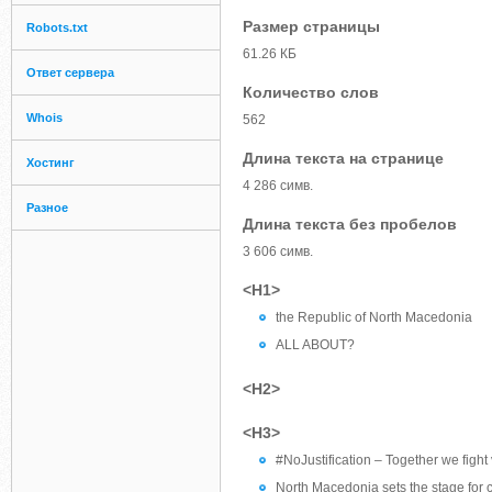
Размер страницы
Robots.txt
61.26 КБ
Ответ сервера
Количество слов
Whois
562
Длина текста на странице
Хостинг
4 286 симв.
Разное
Длина текста без пробелов
3 606 симв.
<H1>
the Republic of North Macedonia
ALL ABOUT?
<H2>
<H3>
#NoJustification – Together we fight
North Macedonia sets the stage for c