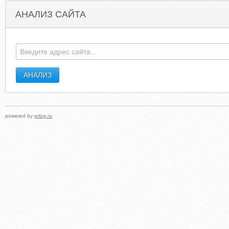
АНАЛИЗ САЙТА
FILMDVD69HQ.OVER-BLOG.COM
BBBS-SA
powered by
prlog.ru