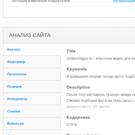
История изменения показателей
Авторизаци
АНАЛИЗ САЙТА
Контент
Title
Uralpromgaz.ru :: классные видео для 
Информер
Keywords
Посетители
В домашнее сперме титьки фото, под
Позиции
Description
После того как парень трахнул между с
Конкуренты
Свежая подборка фото на тему сись
ки 
девушек фото. (25 фото).
Ссылки
Кодировка
Robots.txt
UTF-8