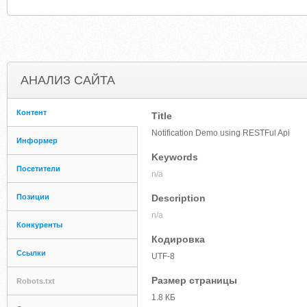
АНАЛИЗ САЙТА
Контент
Title
Notification Demo using RESTFul Api
Информер
Keywords
Посетители
n/a
Позиции
Description
n/a
Конкуренты
Кодировка
Ссылки
UTF-8
Размер страницы
Robots.txt
1.8 КБ