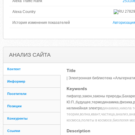
Alexa Traffic Rank
25310
2782
Alexa Country
История изменения показателей
Авторизаци
АНАЛИЗ САЙТА
Контент
Title
| Электронная библиотека «Альтернат
Информер
Keywords
Посетители
пифагор,закон,законы природы,Бахаре
Ю.П.,будущее,термодинамика,физика,ра
Позиции
нелинейная электро
динамика,никола т
теории,волна,квант,частица,анализ,а
Конкуренты
космоса,полеты в космосе,биология мо
Description
Ссылки