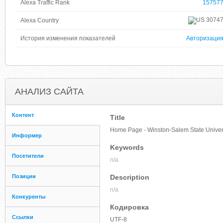
Alexa Traffic Rank
15757
3074
Alexa Country
История изменения показателей
Авторизаци
АНАЛИЗ САЙТА
Контент
Title
Home Page - Winston-Salem State Univer
Информер
Keywords
Посетители
n/a
Позиции
Description
n/a
Конкуренты
Кодировка
Ссылки
UTF-8