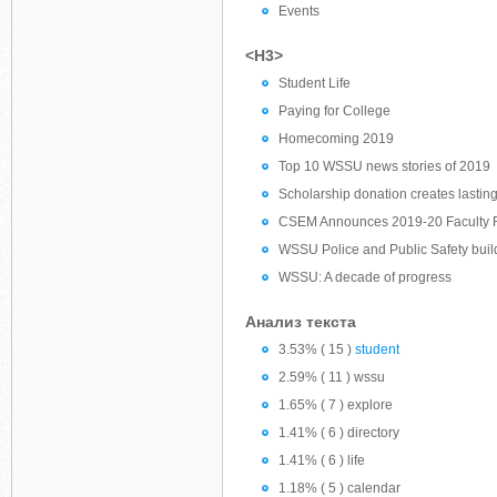
Events
<H3>
Student Life
Paying for College
Homecoming 2019
Top 10 WSSU news stories of 2019
Scholarship donation creates lastin
CSEM Announces 2019-20 Faculty 
WSSU Police and Public Safety build
WSSU: A decade of progress
Анализ текста
3.53% ( 15 )
student
2.59% ( 11 ) wssu
1.65% ( 7 ) explore
1.41% ( 6 ) directory
1.41% ( 6 ) life
1.18% ( 5 ) calendar