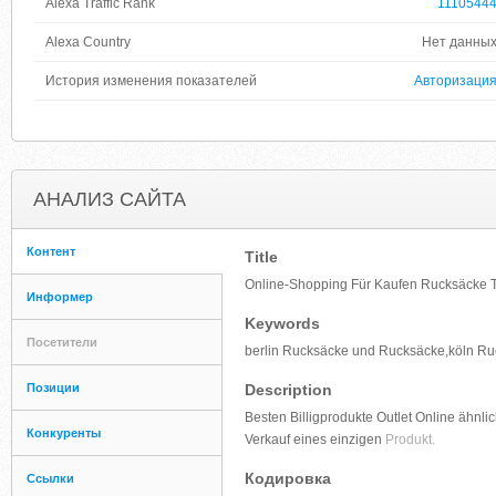
Alexa Traffic Rank
1110544
Alexa Country
Нет данны
История изменения показателей
Авторизаци
АНАЛИЗ САЙТА
Контент
Title
Online-Shopping Für Kaufen Rucksäcke 
Информер
Keywords
Посетители
berlin Rucksäcke und Rucksäcke,köln R
Позиции
Description
Besten Billigprodukte Outlet Online ähn
Конкуренты
Verkauf eines einzigen
Produkt.
Кодировка
Ссылки