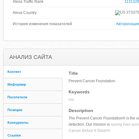
Alexa Traffic Rank
113132
37337
Alexa Country
История изменения показателей
Авторизаци
АНАЛИЗ САЙТА
Контент
Title
Prevent Cancer Foundation
Информер
Keywords
Посетители
n/a
Позиции
Description
The Prevent Cancer Foundation® is the on
Конкуренты
detection. Our mission is
saving lives acro
Cancer Before It Starts!®
Ссылки