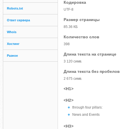
Кодировка
Robots.txt
UTF-8
Размер страницы
Ответ сервера
85.36 КБ
Whois
Количество слов
Хостинг
398
Длина текста на странице
Разное
3 120 симв.
Длина текста без пробелов
2 675 симв.
<H1>
<H2>
through four pillars:
News and Events
<H3>