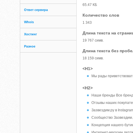
65.47 КБ
Ответ сервера
Количество слов
Whois
1 343
Длина текста на страни
Хостинг
19 767 симв.
Разное
Длина текста без проб
18 159 симв.
<H1>
Мы рады приветствовать
<H2>
Наши бренды Все брен
Отзывы наших покупате
Зазвездим.ру в Instagr
Сообщество Зазвездим.
Концепция нашего бути
Интернет-магазин детс