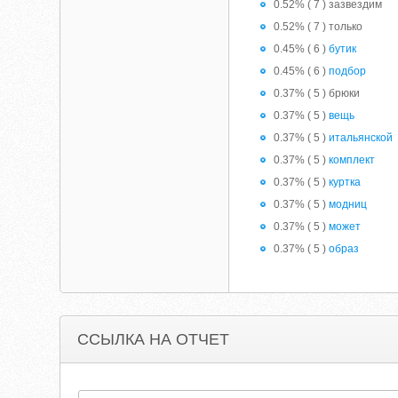
0.52% ( 7 ) зазвездим
0.52% ( 7 ) только
0.45% ( 6 )
бутик
0.45% ( 6 )
подбор
0.37% ( 5 ) брюки
0.37% ( 5 )
вещь
0.37% ( 5 )
итальянской
0.37% ( 5 )
комплект
0.37% ( 5 )
куртка
0.37% ( 5 )
модниц
0.37% ( 5 )
может
0.37% ( 5 )
образ
ССЫЛКА НА ОТЧЕТ