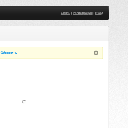
Связь
|
Регистрация
|
Вход
.
Обновить