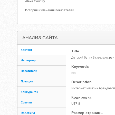
Alexa Country
История изменения показателей
АНАЛИЗ САЙТА
Контент
Title
Детский бутик Зазвездим.ру 
Информер
Keywords
Посетители
n/a
Позиции
Description
Интернет магазин брендовой 
Конкуренты
Кодировка
Ссылки
UTF-8
Размер страницы
Robots.txt