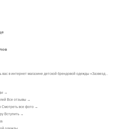
це
елов
 вас в интернет магазине детской брендовой одежды «Зазвезд...
ды →
лей Все отзывы →
am Смотреть все фото →
ру Вступить →
ка
кой одежды