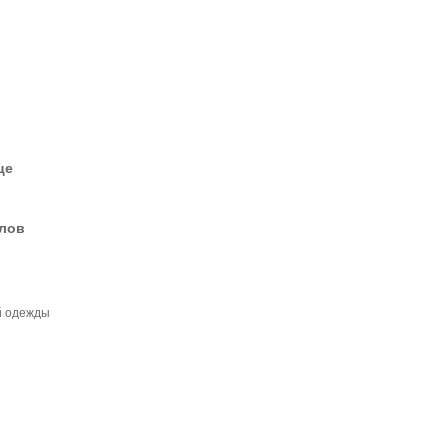
це
елов
й одежды