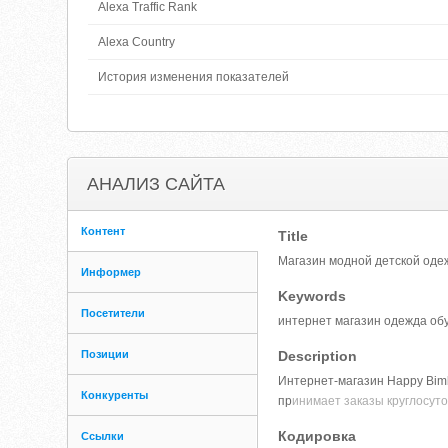
Alexa Traffic Rank
Alexa Country
История изменения показателей
АНАЛИЗ САЙТА
Контент
Title
Магазин модной детской оде
Информер
Keywords
Посетители
интернет магазин одежда об
Позиции
Description
Интернет-магазин Happy Bimb
Конкуренты
пр
инимает заказы круглосуто
Кодировка
Ссылки