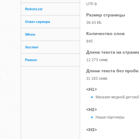
UTF-8
Robots.txt
Размер страницы
Ответ сервера
38.43 КБ
Количество слов
Whois
845
Хостинг
Длина текста на страни
12 273 симв.
Разное
Длина текста без проб
11 183 симв.
<H1>
Магазин модной детско
<H2>
Наши партнеры
<H3>