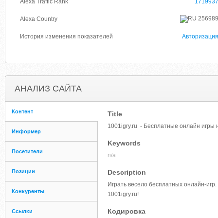
Alexa Traffic Rank
171993
25698
Alexa Country
История изменения показателей
Авторизаци
АНАЛИЗ САЙТА
Контент
Title
1001igry.ru - Бесплатные онлайн игры н
Информер
Keywords
Посетители
n/a
Позиции
Description
Играть весело бесплатных онлайн-игр. 
Конкуренты
1001igry.ru!
Кодировка
Ссылки