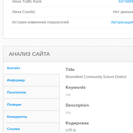
Alexa Traffic Rank
647488
Alexa Country
Нет данны
История изменения показателей
Авторизаци
АНАЛИЗ САЙТА
Контент
Title
Bloomfield Community School District
Информер
Keywords
Посетители
n/a
Позиции
Description
n/a
Конкуренты
Кодировка
Ссылки
UTF-8