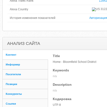
Alexa Traffic Rank
1284
312
Alexa Country
История изменения показателей
Авторизаци
АНАЛИЗ САЙТА
Контент
Title
Home - Bloomfield School District
Информер
Keywords
Посетители
n/a
Позиции
Description
n/a
Конкуренты
Кодировка
Ссылки
UTF-8