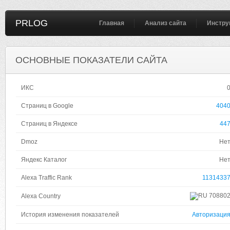
PRLOG
Главная
Анализ сайта
Инстру
ОСНОВНЫЕ ПОКАЗАТЕЛИ САЙТА
ИКС
Страниц в Google
404
Страниц в Яндексе
44
Dmoz
Не
Яндекс Каталог
Не
Alexa Traffic Rank
1131433
70880
Alexa Country
История изменения показателей
Авторизаци