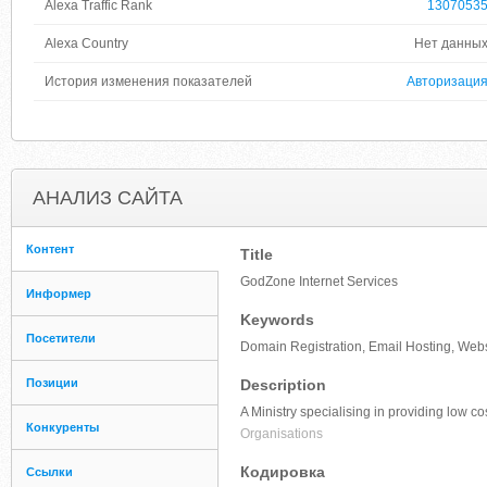
Alexa Traffic Rank
1307053
Alexa Country
Нет данны
История изменения показателей
Авторизаци
АНАЛИЗ САЙТА
Контент
Title
GodZone Internet Services
Информер
Keywords
Посетители
Domain Registration, Email Hosting, Web
Позиции
Description
A Ministry specialising in providing low c
Конкуренты
Organisations
Кодировка
Ссылки