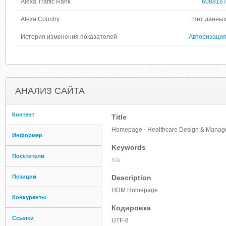
Alexa Traffic Rank
608816
Alexa Country
Нет данны
История изменения показателей
Авторизаци
АНАЛИЗ САЙТА
Контент
Title
Homepage - Healthcare Design & Mana
Информер
Keywords
Посетители
n/a
Позиции
Description
HDM Homepage
Конкуренты
Кодировка
Ссылки
UTF-8