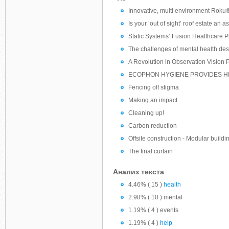
Innovative, multi environment Roku®
Is your ‘out of sight’ roof estate an as
Static Systems’ Fusion Healthcare P
The challenges of mental health de
A Revolution in Observation Vision
ECOPHON HYGIENE PROVIDES H
Fencing off stigma
Making an impact
Cleaning up!
Carbon reduction
Offsite construction - Modular buildin
The final curtain
Анализ текста
4.46% ( 15 )
health
2.98% ( 10 ) mental
1.19% ( 4 ) events
1.19% ( 4 )
help