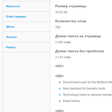
Размер страницы
Robots.txt
34.83 КБ
Ответ сервера
Количество слов
Whois
336
Длина текста на странице
Хостинг
2 565 симв.
Разное
Длина текста без пробелов
2 170 симв.
<H1>
<H2>
Government cash for the Midland Me
New standard for bariatric beds
Technology helps to observe mental 
Read Online
<H3>