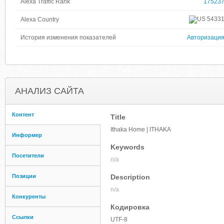
Alexa Traffic Rank
17523
5433
Alexa Country
История изменения показателей
Авторизаци
АНАЛИЗ САЙТА
Контент
Title
Ithaka Home | ITHAKA
Информер
Keywords
Посетители
n/a
Позиции
Description
n/a
Конкуренты
Кодировка
Ссылки
UTF-8