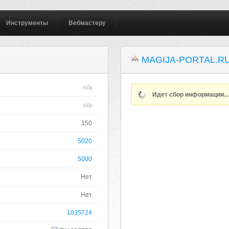
Инструменты
Вебмастеру
MAGIJA-PORTAL.R
n/a
Идет сбор информации..
n/a
150
5020
5000
Нет
Нет
1035724