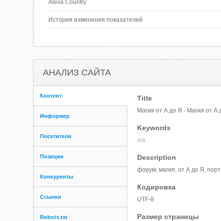
Alexa Country
История изменения показателей
АНАЛИЗ САЙТА
Контент
Title
Магия от А до Я - Магия от А 
Информер
Keywords
Посетители
n/a
Позиции
Description
форум, магия, от А до Я, пор
Конкуренты
Кодировка
Ссылки
UTF-8
Размер страницы
Robots.txt