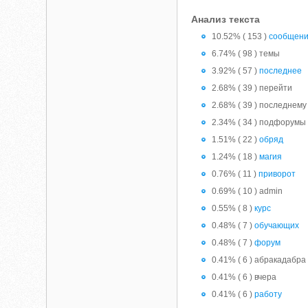
Анализ текста
10.52% ( 153 )
сообщен
6.74% ( 98 ) темы
3.92% ( 57 )
последнее
2.68% ( 39 ) перейти
2.68% ( 39 ) последнему
2.34% ( 34 ) подфорумы
1.51% ( 22 )
обряд
1.24% ( 18 )
магия
0.76% ( 11 )
приворот
0.69% ( 10 ) admin
0.55% ( 8 )
курс
0.48% ( 7 )
обучающих
0.48% ( 7 )
форум
0.41% ( 6 ) абракадабра
0.41% ( 6 ) вчера
0.41% ( 6 )
работу