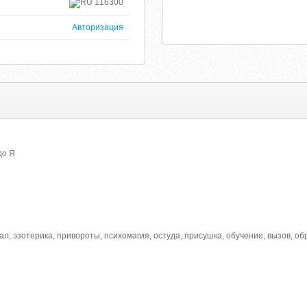
116300
Авторизация
до Я
тал, эзотерика, привороты, психомагия, остуда, присушка, обучение, вызов, о